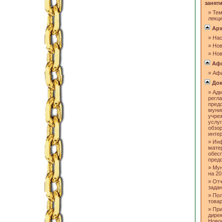
занят
»
Тем
лекц
Арх
»
Нас
»
Нов
»
Нов
Аф
»
Аф
Док
»
Адм
регл
пред
муни
учре
услуг
обзо
инте
»
Инф
мате
обес
пред
»
Мун
на 20
»
Отч
задан
»
Пол
товар
»
При
дире
Ново