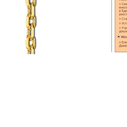
»
Сви
внес
в Ед
реес
»
Ста
»
Уст
»
Учр
доку
Исс
»
Еле
Днев