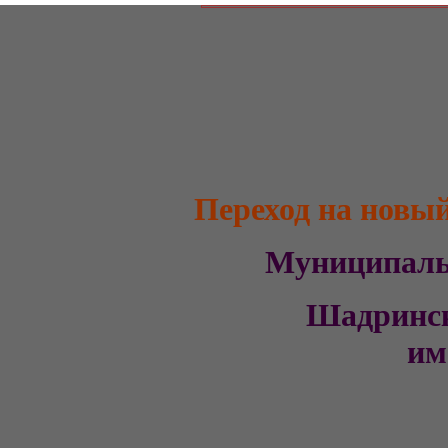
Переход на новы
Муниципал
Шадринс
им