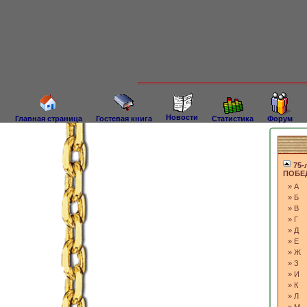
Новости
Главная страница
Гостевая книга
Статистика
Форум
75-
ПОБЕД
»
А
»
Б
»
В
»
Г
»
Д
»
Е
»
Ж
»
З
»
И
»
К
»
Л