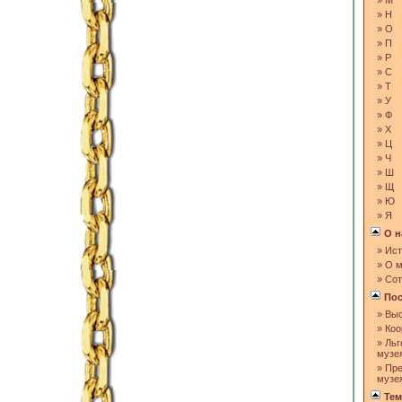
»
М
»
Н
»
О
»
П
»
Р
»
С
»
Т
»
У
»
Ф
»
Х
»
Ц
»
Ч
»
Ш
»
Щ
»
Ю
»
Я
О н
»
Ист
»
О м
»
Сот
Пос
»
Выс
»
Коо
»
Льг
музе
»
Пре
музе
Тем