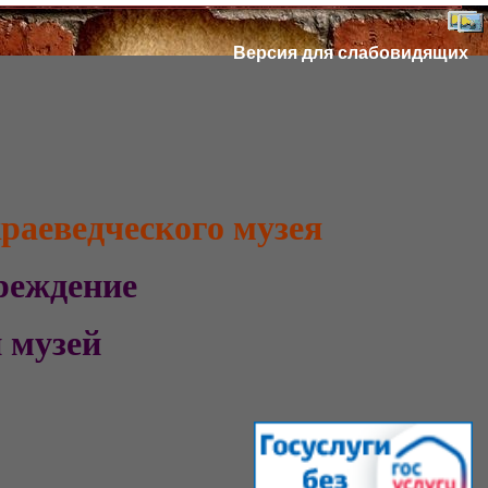
Версия для слабовидящих
раеведческого музея
учреждение
ий музей
а