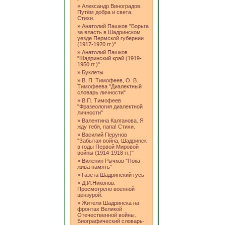
»
Александр Виноградов.
Путём добра и света.
Стихи.
»
Анатолий Пашков "Борьга
за власть в Шадринском
уезде Пермской губернии
(1917-1920 гг.)"
»
Анатолий Пашков
"Шадринский край (1919-
1950 гг.)"
»
Буклеты
»
В. П. Тимофеев, О. В.
Тимофеева "Диалектный
словарь личности"
»
В.П. Тимофеев
"Фразеология диалектной
личности"
»
Валентина Калганова. Я
жду тебя, папа! Стихи.
»
Василий Перунов
"Забытая война, Шадринск
в годы Первой Мировой
войны (1914-1918 гг.)"
»
Виленин Рычков "Пока
жива память"
»
Газета Шадринский гусь
»
Д.И.Никонов.
Просмотрено военной
цензурой.
»
Жители Шадринска на
фронтах Великой
Отечественной войны.
Биографический словарь-