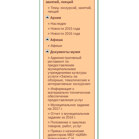
занятий, лекций
»
Темы экскурсий, занятий,
лекций
Архив
»
Наследие
»
Новости 2015 года
»
Новости 2016 года
Афиша
»
Афиши
Документы музея
»
Административный
регламент по
предоставлению
муниципальными
учреждениями культуры
услуги «Запись на
обзорные, тематические и
интерактивные экскурсии»
»
Информация о
материально-техническом
обеспечении
предоставления услуг
»
Муниципальное задание
на 2017 г.
»
Отчет о муниципальном
задании за 2016 г.
»
Положение о закупках
товаров, работ, услуг
»
Приказ о назначении
директором МБУ «ШКМ»
Новоселову С.Н.