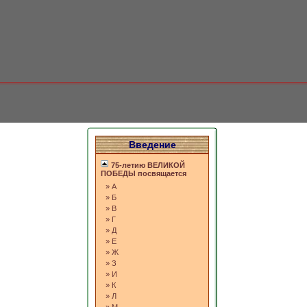
Введение
75-летию ВЕЛИКОЙ
ПОБЕДЫ посвящается
»
А
»
Б
»
В
»
Г
»
Д
»
Е
»
Ж
»
З
»
И
»
К
»
Л