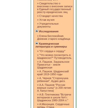
»
Свидетельство о
внесении о внесении записи
в Единый государственный
реестр юридических лиц
»
Стандарт качества
»
Устав музея
»
Учредительные
документы
Исследования
»
Елена Беспокойная.
Дневник старого кладбища
Краеведческая
литература и сувениры
»
"От сердца к сердцу"
»
"Что можно посмотреть в
Шадринске?" Путеводитель.
»
А. Пашков. Зауральское
Приисетье - земля
Шадринская
»
А. Пашков. Шадринский
край 1919-1950 годы
»
А. Чернов "Сторонушка
рябинная". Аудио диск.
»
А.А. Пашков "России
верные сыны" (к 200-летию
А. Капустина)
»
А.В. Плотникова "Встречи
ветеранов в школе №4 г.
Шадринска 1980-2004 гг."
»
А.Мехонцев. Сердечные
ритмы. Стихи.