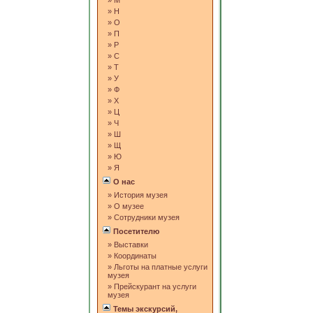
»
М
»
Н
»
О
»
П
»
Р
»
С
»
Т
»
У
»
Ф
»
Х
»
Ц
»
Ч
»
Ш
»
Щ
»
Ю
»
Я
О нас
»
История музея
»
О музее
»
Сотрудники музея
Посетителю
»
Выставки
»
Координаты
»
Льготы на платные услуги
музея
»
Прейскурант на услуги
музея
Темы экскурсий,