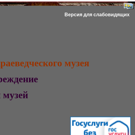
Версия для слабовидящих
раеведческого музея
учреждение
ий музей
а