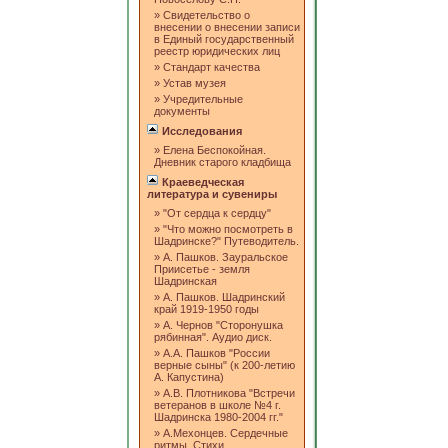
»
Свидетельство о
внесении о внесении записи
в Единый государственный
реестр юридических лиц
»
Стандарт качества
»
Устав музея
»
Учредительные
документы
Исследования
»
Елена Беспокойная.
Дневник старого кладбища
Краеведческая
литература и сувениры
»
"От сердца к сердцу"
»
"Что можно посмотреть в
Шадринске?" Путеводитель.
»
А. Пашков. Зауральское
Приисетье - земля
Шадринская
»
А. Пашков. Шадринский
край 1919-1950 годы
»
А. Чернов "Сторонушка
рябинная". Аудио диск.
»
А.А. Пашков "России
верные сыны" (к 200-летию
А. Капустина)
»
А.В. Плотникова "Встречи
ветеранов в школе №4 г.
Шадринска 1980-2004 гг."
»
А.Мехонцев. Сердечные
ритмы. Стихи.