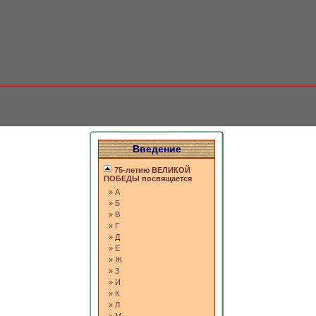
Введение
75-летию ВЕЛИКОЙ
ПОБЕДЫ посвящается
»
А
»
Б
»
В
»
Г
»
Д
»
Е
»
Ж
»
З
»
И
»
К
»
Л