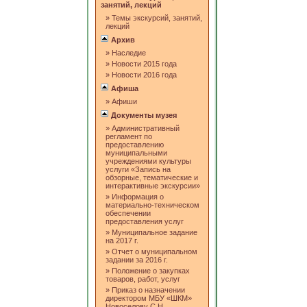
занятий, лекций
»
Темы экскурсий, занятий,
лекций
Архив
»
Наследие
»
Новости 2015 года
»
Новости 2016 года
Афиша
»
Афиши
Документы музея
»
Административный
регламент по
предоставлению
муниципальными
учреждениями культуры
услуги «Запись на
обзорные, тематические и
интерактивные экскурсии»
»
Информация о
материально-техническом
обеспечении
предоставления услуг
»
Муниципальное задание
на 2017 г.
»
Отчет о муниципальном
задании за 2016 г.
»
Положение о закупках
товаров, работ, услуг
»
Приказ о назначении
директором МБУ «ШКМ»
Новоселову С.Н.