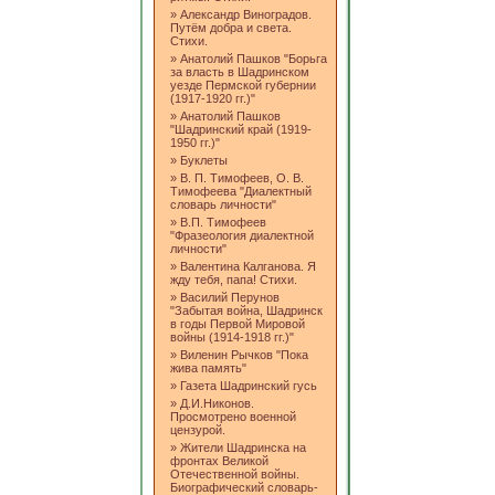
»
Александр Виноградов.
Путём добра и света.
Стихи.
»
Анатолий Пашков "Борьга
за власть в Шадринском
уезде Пермской губернии
(1917-1920 гг.)"
»
Анатолий Пашков
"Шадринский край (1919-
1950 гг.)"
»
Буклеты
»
В. П. Тимофеев, О. В.
Тимофеева "Диалектный
словарь личности"
»
В.П. Тимофеев
"Фразеология диалектной
личности"
»
Валентина Калганова. Я
жду тебя, папа! Стихи.
»
Василий Перунов
"Забытая война, Шадринск
в годы Первой Мировой
войны (1914-1918 гг.)"
»
Виленин Рычков "Пока
жива память"
»
Газета Шадринский гусь
»
Д.И.Никонов.
Просмотрено военной
цензурой.
»
Жители Шадринска на
фронтах Великой
Отечественной войны.
Биографический словарь-