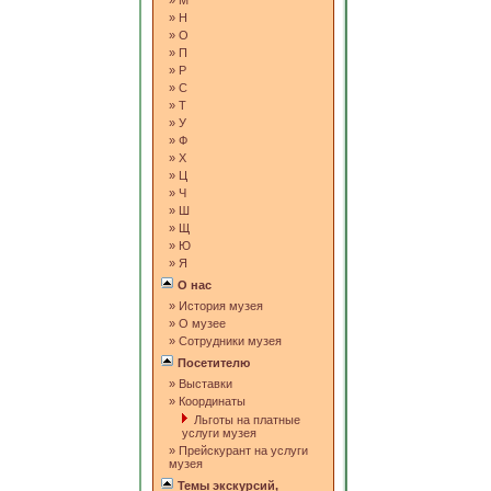
»
М
»
Н
»
О
»
П
»
Р
»
С
»
Т
»
У
»
Ф
»
Х
»
Ц
»
Ч
»
Ш
»
Щ
»
Ю
»
Я
О нас
»
История музея
»
О музее
»
Сотрудники музея
Посетителю
»
Выставки
»
Координаты
Льготы на платные
услуги музея
»
Прейскурант на услуги
музея
Темы экскурсий,