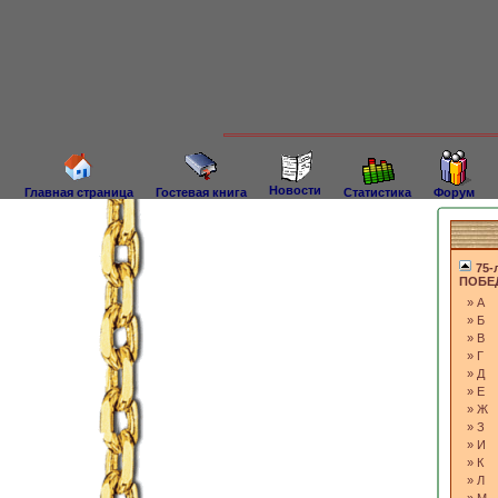
Новости
Главная страница
Гостевая книга
Статистика
Форум
75-
ПОБЕД
»
А
»
Б
»
В
»
Г
»
Д
»
Е
»
Ж
»
З
»
И
»
К
»
Л