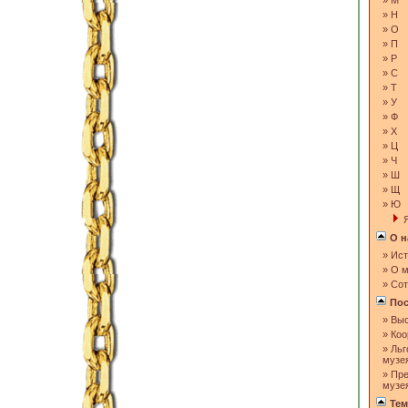
»
М
»
Н
»
О
»
П
»
Р
»
С
»
Т
»
У
»
Ф
»
Х
»
Ц
»
Ч
»
Ш
»
Щ
»
Ю
О н
»
Ист
»
О м
»
Сот
Пос
»
Выс
»
Коо
»
Льг
музе
»
Пре
музе
Тем