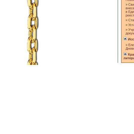
»
Сви
внес
в Ед
реес
»
Ста
»
Уст
»
Учр
доку
Исс
»
Еле
Днев
Кра
литер