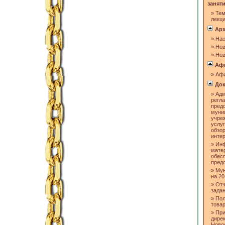
занят
»
Тем
лекц
Арх
»
Нас
»
Нов
»
Нов
Аф
»
Аф
Док
»
Адм
регл
пред
муни
учре
услуг
обзо
инте
»
Инф
мате
обес
пред
»
Мун
на 20
»
Отч
задан
»
Пол
товар
»
При
дире
Ново