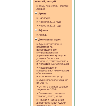
занятий, лекций
»
Темы экскурсий, занятий,
лекций
Архив
»
Наследие
»
Новости 2015 года
»
Новости 2016 года
Афиша
»
Афиши
Документы музея
»
Административный
регламент по
предоставлению
муниципальными
учреждениями культуры
услуги «Запись на
обзорные, тематические и
интерактивные экскурсии»
»
Информация о
материально-техническом
обеспечении
предоставления услуг
»
Муниципальное задание
на 2017 г.
»
Отчет о муниципальном
задании за 2016 г.
»
Положение о закупках
товаров, работ, услуг
»
Приказ о назначении
директором МБУ «ШКМ»
Новоселову С.Н.