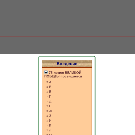
Введение
75-летию ВЕЛИКОЙ
ПОБЕДЫ посвящается
»
А
»
Б
»
В
»
Г
»
Д
»
Е
»
Ж
»
З
»
И
»
К
»
Л