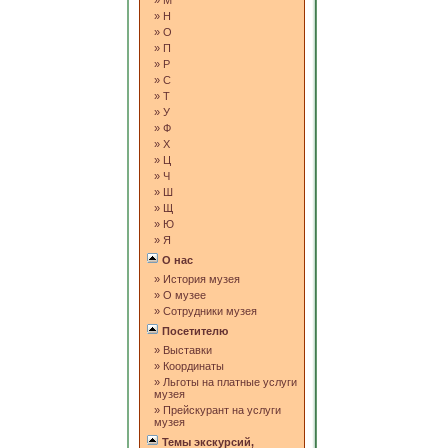
»
М
»
Н
»
О
»
П
»
Р
»
С
»
Т
»
У
»
Ф
»
Х
»
Ц
»
Ч
»
Ш
»
Щ
»
Ю
»
Я
О нас
»
История музея
»
О музее
»
Сотрудники музея
Посетителю
»
Выставки
»
Координаты
»
Льготы на платные услуги
музея
»
Прейскурант на услуги
музея
Темы экскурсий,