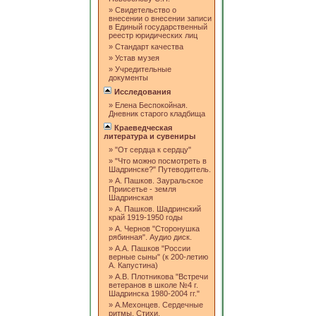
»
Свидетельство о
внесении о внесении записи
в Единый государственный
реестр юридических лиц
»
Стандарт качества
»
Устав музея
»
Учредительные
документы
Исследования
»
Елена Беспокойная.
Дневник старого кладбища
Краеведческая
литература и сувениры
»
"От сердца к сердцу"
»
"Что можно посмотреть в
Шадринске?" Путеводитель.
»
А. Пашков. Зауральское
Приисетье - земля
Шадринская
»
А. Пашков. Шадринский
край 1919-1950 годы
»
А. Чернов "Сторонушка
рябинная". Аудио диск.
»
А.А. Пашков "России
верные сыны" (к 200-летию
А. Капустина)
»
А.В. Плотникова "Встречи
ветеранов в школе №4 г.
Шадринска 1980-2004 гг."
»
А.Мехонцев. Сердечные
ритмы. Стихи.