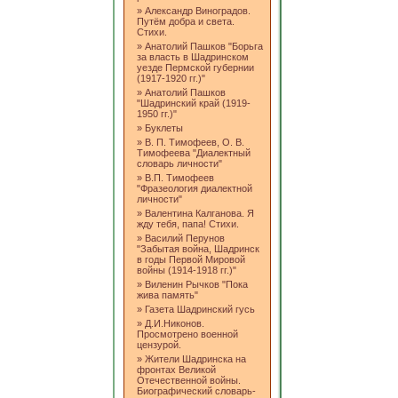
»
Александр Виноградов.
Путём добра и света.
Стихи.
»
Анатолий Пашков "Борьга
за власть в Шадринском
уезде Пермской губернии
(1917-1920 гг.)"
»
Анатолий Пашков
"Шадринский край (1919-
1950 гг.)"
»
Буклеты
»
В. П. Тимофеев, О. В.
Тимофеева "Диалектный
словарь личности"
»
В.П. Тимофеев
"Фразеология диалектной
личности"
»
Валентина Калганова. Я
жду тебя, папа! Стихи.
»
Василий Перунов
"Забытая война, Шадринск
в годы Первой Мировой
войны (1914-1918 гг.)"
»
Виленин Рычков "Пока
жива память"
»
Газета Шадринский гусь
»
Д.И.Никонов.
Просмотрено военной
цензурой.
»
Жители Шадринска на
фронтах Великой
Отечественной войны.
Биографический словарь-