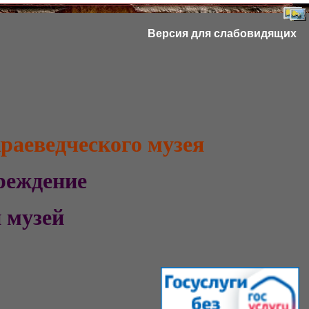
Версия для слабовидящих
раеведческого музея
учреждение
ий музей
а