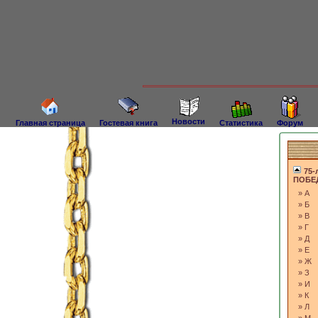
Новости
Главная страница
Гостевая книга
Статистика
Форум
75-
ПОБЕД
»
А
»
Б
»
В
»
Г
»
Д
»
Е
»
Ж
»
З
»
И
»
К
»
Л