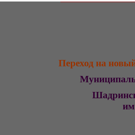
Переход на новы
Муниципал
Шадринс
им