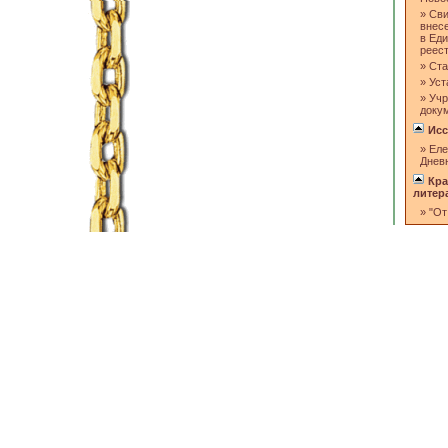
»
Сви
внес
в Ед
реес
»
Ста
»
Уст
»
Учр
доку
Исс
»
Еле
Днев
Кра
литер
»
"От