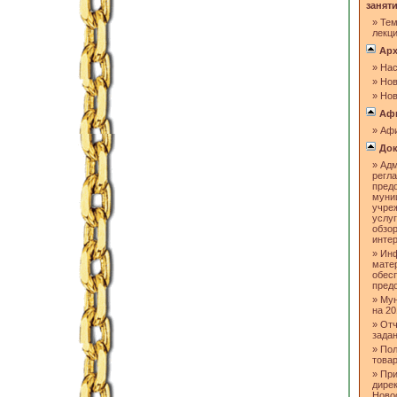
занят
»
Тем
лекц
Арх
»
Нас
»
Нов
»
Нов
Аф
»
Аф
Док
»
Адм
регл
пред
муни
учре
услуг
обзо
инте
»
Инф
мате
обес
пред
»
Мун
на 20
»
Отч
задан
»
Пол
товар
»
При
дире
Ново