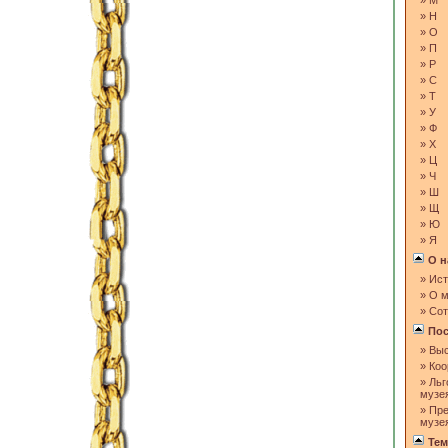
»
М
»
Н
»
О
»
П
»
Р
»
С
»
Т
»
У
»
Ф
»
Х
»
Ц
»
Ч
»
Ш
»
Щ
»
Ю
»
Я
О н
»
Ист
»
О м
»
Сот
Пос
»
Выс
»
Коо
»
Льг
музе
»
Пре
музе
Тем